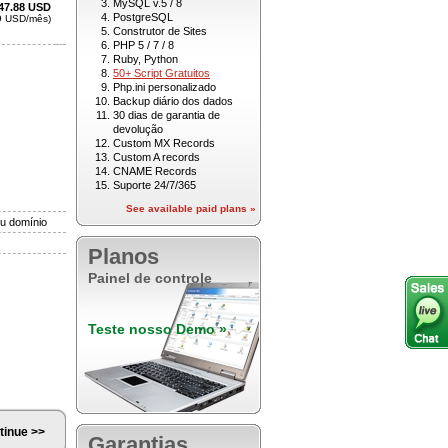
MySQL v.5 / 8
PostgreSQL
Construtor de Sites
PHP 5 / 7 / 8
Ruby, Python
50+ Script Gratuitos
Php.ini personalizado
Backup diário dos dados
30 dias de garantia de
devolução
Custom MX Records
Custom A records
CNAME Records
Suporte 24/7/365
See available paid plans »
Planos
Painel de controle
Teste nosso Demo »
Garantias