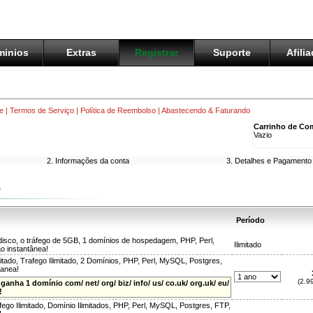
inios
Extras
Registrar
Suporte
Afili