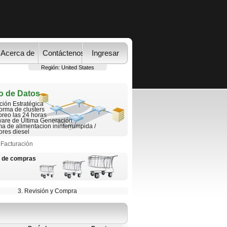
Acerca de
Contáctenos
Ingresar
Región:
United States
o de Datos
ción Estratégica
orma de clusters
oreo las 24 horas
are de Última Generación
ma de alimentacion ininterrumpida /
res diesel