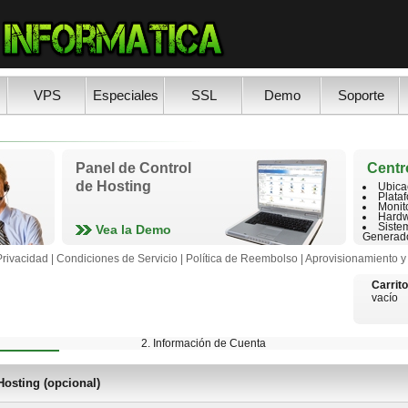
VPS
Especiales
SSL
Demo
Soporte
Panel de Control
Centr
de Hosting
Ubica
Plataf
Monit
Hardw
Siste
Vea la Demo
Generado